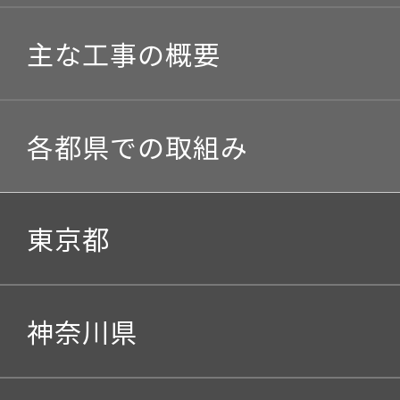
工事の安全
主な工事の概要
環境の保全
都市部のトンネル工事
各都県での取組み
地域との連携
山岳部のトンネル工事
東京都
ターミナル駅の工事
神奈川県